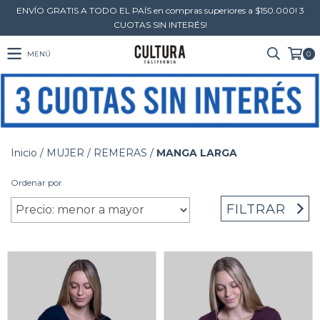
ENVÍO GRATIS A TODO EL PAÍS en compras superiores a $150.000! 3
CUOTAS SIN INTERÉS!
MENÚ
0
Inicio
/
MUJER
/
REMERAS
/
MANGA LARGA
Ordenar por
FILTRAR