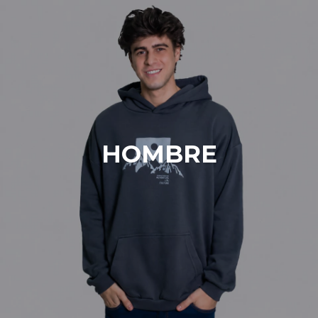
HOMBRE