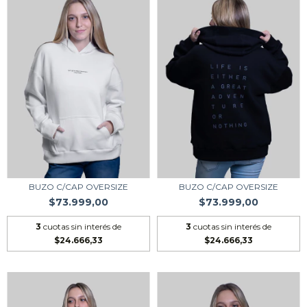
BUZO C/CAP OVERSIZE
BUZO C/CAP OVERSIZE
$73.999,00
$73.999,00
3
cuotas sin interés de
3
cuotas sin interés de
$24.666,33
$24.666,33