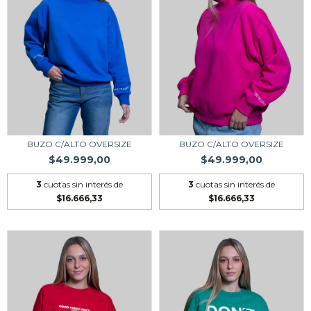
BUZO C/ALTO OVERSIZE
BUZO C/ALTO OVERSIZE
$49.999,00
$49.999,00
3
cuotas sin interés de
3
cuotas sin interés de
$16.666,33
$16.666,33