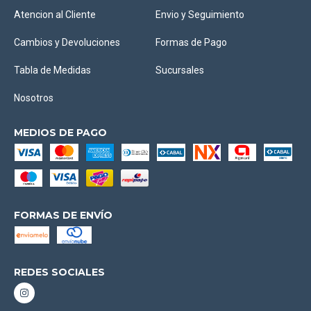
Atencion al Cliente
Envio y Seguimiento
Cambios y Devoluciones
Formas de Pago
Tabla de Medidas
Sucursales
Nosotros
MEDIOS DE PAGO
FORMAS DE ENVÍO
REDES SOCIALES