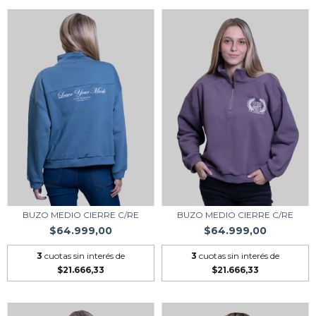
BUZO MEDIO CIERRE C/RE
BUZO MEDIO CIERRE C/RE
$64.999,00
$64.999,00
3
cuotas sin interés de
3
cuotas sin interés de
$21.666,33
$21.666,33