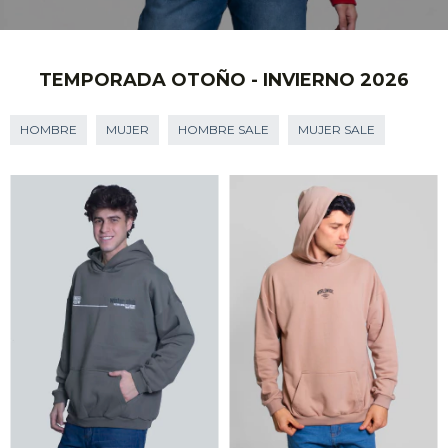
TEMPORADA OTOÑO - INVIERNO 2026
HOMBRE
MUJER
HOMBRE SALE
MUJER SALE