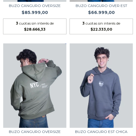
BUZO CANGURO OVERSIZE
BUZO CANGURO OVER EST
$85.999,00
$66.999,00
3
cuotas sin interés de
3
cuotas sin interés de
$28.666,33
$22.333,00
BUZO CANGURO OVERSIZE
BUZO CANGURO EST CHICA