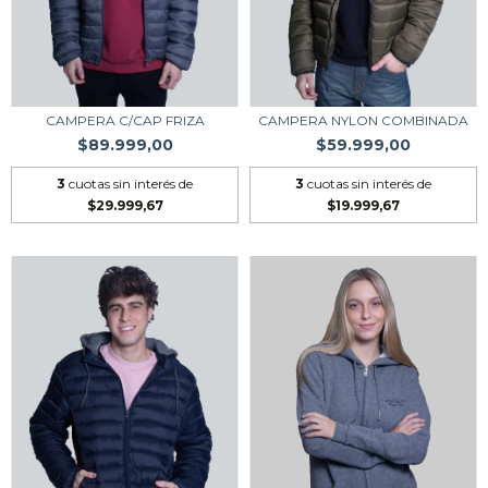
CAMPERA C/CAP FRIZA
CAMPERA NYLON COMBINADA
$89.999,00
$59.999,00
3
cuotas sin interés de
3
cuotas sin interés de
$29.999,67
$19.999,67