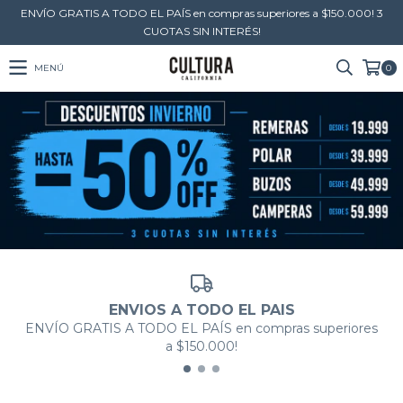
ENVÍO GRATIS A TODO EL PAÍS en compras superiores a $150.000! 3
CUOTAS SIN INTERÉS!
MENÚ
0
ENVIOS A TODO EL PAIS
ENVÍO GRATIS A TODO EL PAÍS en compras superiores
a $150.000!